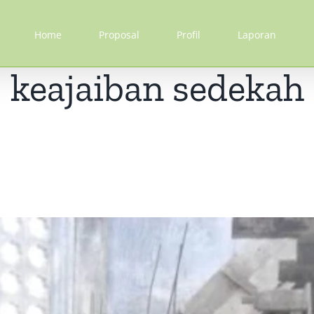
Home
Proposal
Profil
Laporan
keajaiban sedekah