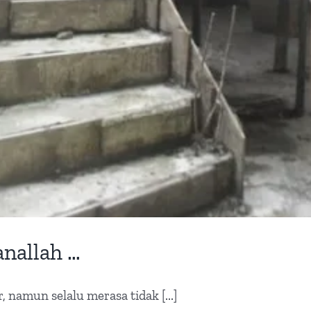
anallah …
 namun selalu merasa tidak [...]