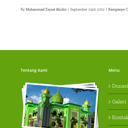
By
Muhammad Zainal Abidin
|
September 23rd, 2012
|
Kampanye O
Tentang Kami
Menu
Donasi
Galeri
Konta