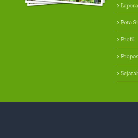
Lapor
Peta S
Profil
Propos
Sejara