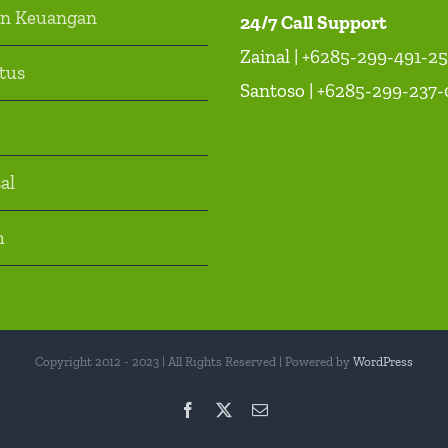
an Keuangan
24/7 Call Support
Zainal | +6285-299-491-2
itus
Santoso | +6285-299-237-
al
h
Copyright 2012 - 2023 | All Rights Reserved | Powered by
WordPress
Facebook
X
Email