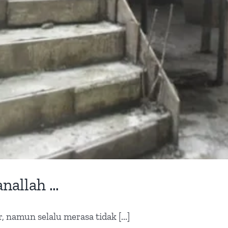
anallah …
 namun selalu merasa tidak [...]