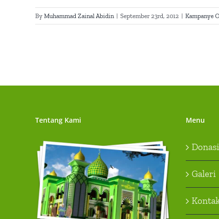
By
Muhammad Zainal Abidin
|
September 23rd, 2012
|
Kampanye O
Tentang Kami
Menu
Donasi
Galeri
Konta