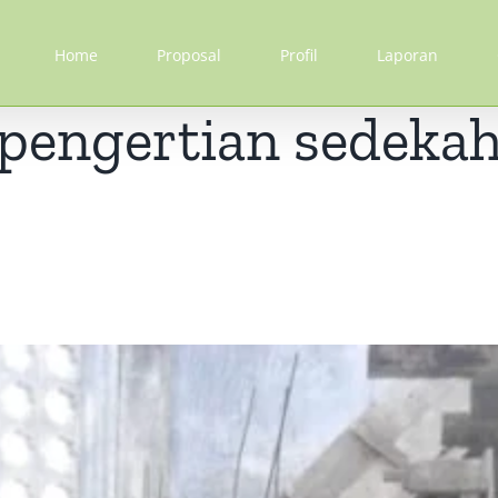
Home
Proposal
Profil
Laporan
pengertian sedeka