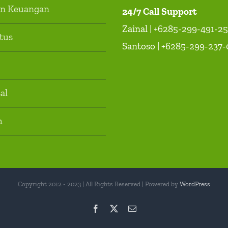
an Keuangan
24/7 Call Support
Zainal | +6285-299-491-2
itus
Santoso | +6285-299-237-
al
h
Copyright 2012 - 2023 | All Rights Reserved | Powered by
WordPress
Facebook
X
Email