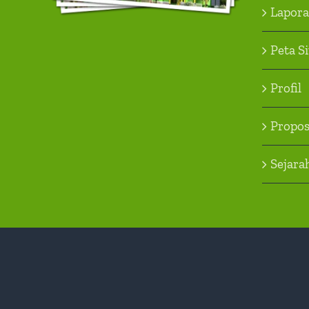
Lapor
Peta S
Profil
Propos
Sejara