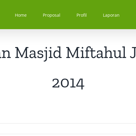
Home
Proposal
Profil
Laporan
 Masjid Miftahul 
2014